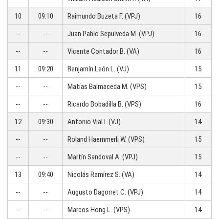
10
09:10
Raimundo Buzeta F. (VPJ)
16
--
--
Juan Pablo Sepulveda M. (VPJ)
16
--
--
Vicente Contador B. (VA)
16
11
09:20
Benjamín León L. (VJ)
15
--
--
Matías Balmaceda M. (VPS)
15
--
--
Ricardo Bobadilla B. (VPS)
16
12
09:30
Antonio Vial I. (VJ)
14
--
--
Roland Haemmerli W. (VPS)
15
--
--
Martín Sandoval A. (VPJ)
15
13
09:40
Nicolás Ramírez S. (VA)
14
--
--
Augusto Dagorret C. (VPJ)
14
--
--
Marcos Hong L. (VPS)
14