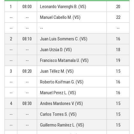
1
08:00
Leonardo Viarenghi B. (VS)
20
--
--
Manuel Cabello M. (VS)
22
--
--
--
--
2
08:10
Juan Luis Sommers C. (VS)
16
--
--
Juan Urzúa D. (VS)
18
--
--
Francisco Matamala U. (VS)
19
3
08:20
Juan Téllez M. (VS)
15
--
--
Roberto Koifman G. (VS)
16
--
--
Manuel Perez L. (VS)
16
4
08:30
Andres Mardones V. (VS)
15
--
--
Carlos Torres S. (VS)
15
--
--
Guillermo Ramírez L. (VS)
15