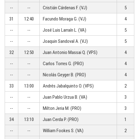
--
--
Cristián Cárdenas F. (VJ)
5
31
12:40
Facundo Moraga G. (VJ)
4
--
--
José Luis Larraín L. (VA)
5
--
--
Joaquin Sandoval A. (VJ)
5
32
12:50
Juan Antonio Massai Q. (VPS)
4
--
--
Carlos Torres G. (PRO)
4
--
--
Nicolás Geyger B. (PRO)
4
33
13:00
Andrés Jabalquinto O. (VPS)
2
--
--
Juan Pablo Urzua B. (VA)
3
--
--
Milton Jeria M. (PRO)
3
34
13:10
Juan Cerda P. (PRO)
1
--
--
William Fookes S. (VA)
2