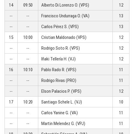
14
09:50
Alberto Di Lorenzo O. (VPS)
12
--
--
Francisco Undurraga O. (VA)
13
--
--
Carlos Pérez S. (VPS)
13
15
10:00
Cristian Maldonado (VPS)
12
--
--
Rodrigo Soto R. (VPS)
12
--
--
Iñaki Tellería H. (VJ)
12
16
10:10
Pablo Rado R. (VPS)
11
--
--
Rodrigo Rivas (PRO)
11
--
--
Elson Palacios P. (VPS)
12
17
10:20
Santiago Schele L. (VJ)
10
--
--
Carlos Yanine G. (VA)
11
--
--
Martin Melendez G. (VPJ)
11