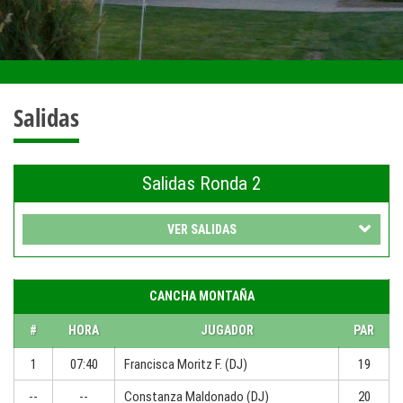
Salidas
Salidas Ronda 2
VER SALIDAS
CANCHA MONTAÑA
#
HORA
JUGADOR
PAR
1
07:40
Francisca Moritz F. (DJ)
19
--
--
Constanza Maldonado (DJ)
20