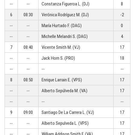
--
--
Constanza Figueroa L. (DJ)
8
6
08:30
Verónica Rodríguez M. (DJ)
-2
--
--
María Hurtado F. (DAG)
0
--
--
Michelle Melandri S. (DAG)
4
7
08:40
Vicente Smith M. (VJ)
17
--
--
Jack Horn S. (PRO)
18
--
--
--
--
8
08:50
Enrique Larrain E. (VPS)
17
--
--
Alberto Sepúlveda M. (VA)
17
--
--
--
--
9
09:00
Santiago De La Carrera L. (VJ)
17
--
--
Alberto Sepulveda L. (VPS)
17
--
--
William Addison Smith F. (VA)
17