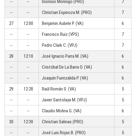
--
--
Dionisio Morinigo (PRO)
7
--
--
Christian Espinoza M. (PRO)
7
27
12:00
Benjamin Aubele P. (VA)
6
--
--
Francisco Ruiz (VPS)
7
--
--
Pedro Clark C. (VPJ)
7
28
12:10
José Ignacio Parra M. (VA)
6
--
--
Cristóbal De La Barra O. (VA)
6
--
--
Joaquín Fuenzalida P. (VA)
6
29
12:20
Raúl Román S. (VA)
5
--
--
Javier Santolaya M. (VPJ)
5
--
--
Claudio Molina G. (VA)
6
30
12:30
Christian Salinas (PRO)
5
--
--
José Luis Rojas B. (PRO)
5