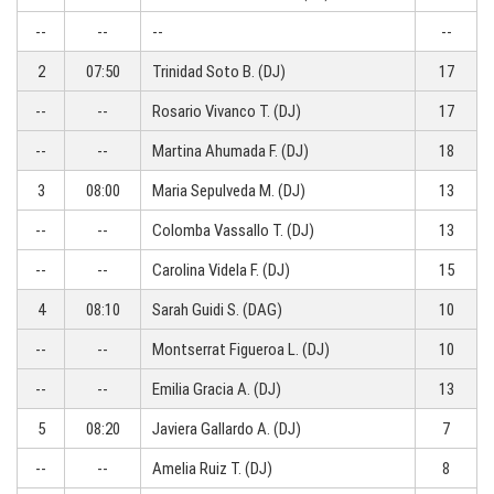
--
--
--
--
2
07:50
Trinidad Soto B. (DJ)
17
--
--
Rosario Vivanco T. (DJ)
17
--
--
Martina Ahumada F. (DJ)
18
3
08:00
Maria Sepulveda M. (DJ)
13
--
--
Colomba Vassallo T. (DJ)
13
--
--
Carolina Videla F. (DJ)
15
4
08:10
Sarah Guidi S. (DAG)
10
--
--
Montserrat Figueroa L. (DJ)
10
--
--
Emilia Gracia A. (DJ)
13
5
08:20
Javiera Gallardo A. (DJ)
7
--
--
Amelia Ruiz T. (DJ)
8