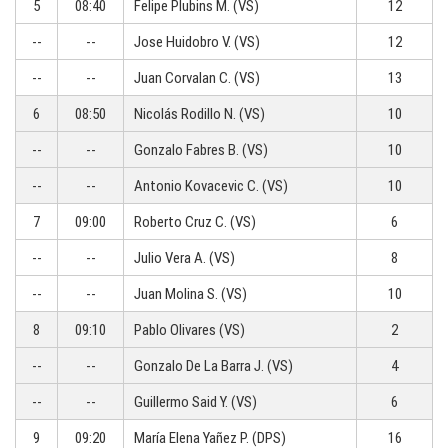
5
08:40
Felipe Plubins M. (VS)
12
--
--
Jose Huidobro V. (VS)
12
--
--
Juan Corvalan C. (VS)
13
6
08:50
Nicolás Rodillo N. (VS)
10
--
--
Gonzalo Fabres B. (VS)
10
--
--
Antonio Kovacevic C. (VS)
10
7
09:00
Roberto Cruz C. (VS)
6
--
--
Julio Vera A. (VS)
8
--
--
Juan Molina S. (VS)
10
8
09:10
Pablo Olivares (VS)
2
--
--
Gonzalo De La Barra J. (VS)
4
--
--
Guillermo Said Y. (VS)
6
9
09:20
María Elena Yañez P. (DPS)
16