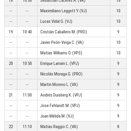
18
10:30
Sebastián Cáceres A. (VA)
10
--
--
Maximiliano Leggett Y. (VJ)
10
--
--
Lucas Vidal G. (VJ)
10
19
10:40
Cristián Caballero M. (PRO)
9
--
--
Javier Peón-Veiga C. (VA)
10
--
--
Matías Williams O. (VPS)
10
20
10:50
Enrique Larrain L. (VPJ)
9
--
--
Nicolás Moraga G. (PRO)
9
--
--
Martín Moreno L. (VA)
9
21
11:00
Andrés Duisberg K. (VPJ)
9
--
--
Jose Fehlandt M. (VPJ)
9
--
--
Juan Mélida M. (VJ)
9
22
11:10
Matías Raggio C. (VA)
8