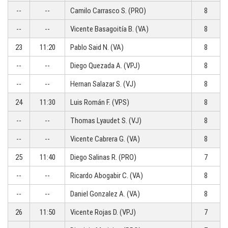
--
--
Camilo Carrasco S. (PRO)
8
--
--
Vicente Basagoitía B. (VA)
8
23
11:20
Pablo Said N. (VA)
8
--
--
Diego Quezada A. (VPJ)
8
--
--
Hernan Salazar S. (VJ)
8
24
11:30
Luis Román F. (VPS)
8
--
--
Thomas Lyaudet S. (VJ)
8
--
--
Vicente Cabrera G. (VA)
8
25
11:40
Diego Salinas R. (PRO)
7
--
--
Ricardo Abogabir C. (VA)
8
--
--
Daniel Gonzalez A. (VA)
8
26
11:50
Vicente Rojas D. (VPJ)
7