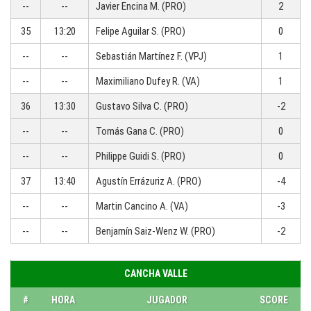
--
--
Javier Encina M. (PRO)
2
35
13:20
Felipe Aguilar S. (PRO)
0
--
--
Sebastián Martínez F. (VPJ)
1
--
--
Maximiliano Dufey R. (VA)
1
36
13:30
Gustavo Silva C. (PRO)
-2
--
--
Tomás Gana C. (PRO)
0
--
--
Philippe Guidi S. (PRO)
0
37
13:40
Agustín Errázuriz A. (PRO)
-4
--
--
Martin Cancino A. (VA)
-3
--
--
Benjamín Saiz-Wenz W. (PRO)
-2
CANCHA VALLE
#
HORA
JUGADOR
SCORE