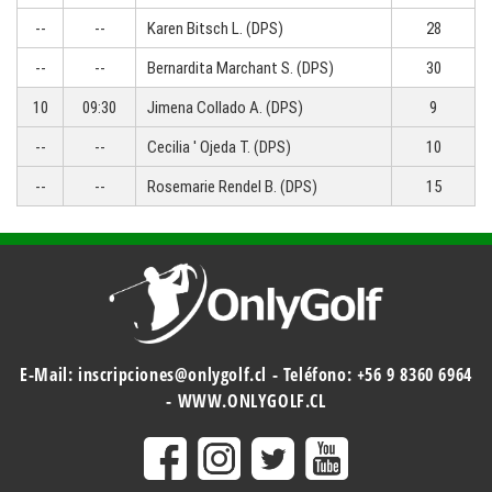
--
--
Karen Bitsch L. (DPS)
28
--
--
Bernardita Marchant S. (DPS)
30
10
09:30
Jimena Collado A. (DPS)
9
--
--
Cecilia ' Ojeda T. (DPS)
10
--
--
Rosemarie Rendel B. (DPS)
15
E-Mail:
inscripciones@onlygolf.cl
- Teléfono:
+56 9 8360 6964
-
WWW.ONLYGOLF.CL