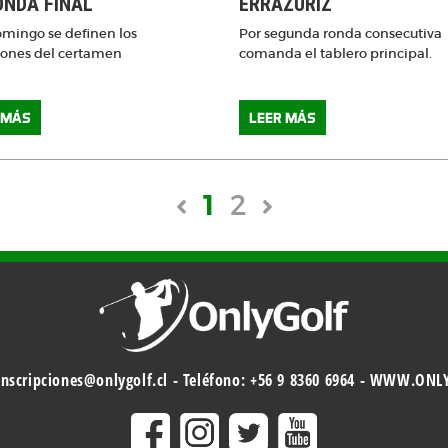
ONDA FINAL
ERRÁZURIZ
omingo se definen los
Por segunda ronda consecutiva
nes del certamen
comanda el tablero principal.
 MÁS
LEER MÁS
1
2
inscripciones@onlygolf.cl
- Teléfono:
+56 9 8360 6964
-
WWW.ONLY