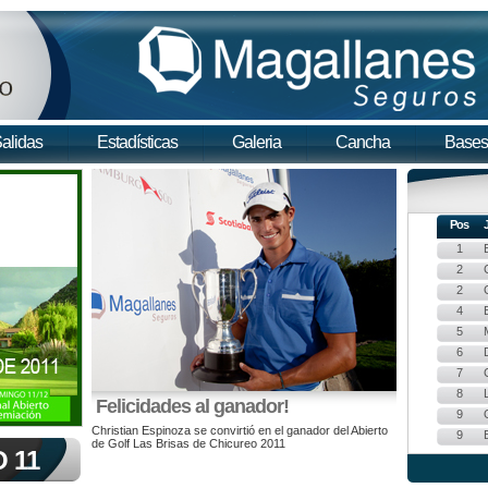
alidas
Estadísticas
Galeria
Cancha
Bases
 11