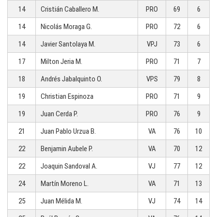
14
Cristián Caballero M.
PRO
69
6
14
Nicolás Moraga G.
PRO
72
6
14
Javier Santolaya M.
VPJ
73
6
17
Milton Jeria M.
PRO
71
7
18
Andrés Jabalquinto O.
VPS
79
8
19
Christian Espinoza
PRO
71
9
19
Juan Cerda P.
PRO
76
9
21
Juan Pablo Urzua B.
VA
76
10
22
Benjamin Aubele P.
VA
70
12
22
Joaquin Sandoval A.
VJ
77
12
24
Martín Moreno L.
VA
71
13
25
Juan Mélida M.
VJ
74
14