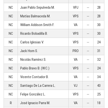
NC
Juan Pablo Sepulveda M.
VPJ
--
28
NC
Matías Balmaceda M.
VPS
--
28
NC
William Addison Smith F.
VA
--
30
NC
Ricardo Bobadilla B.
VPS
--
30
NC
Carlos Iglesias V.
VPS
--
24
NC
Jack Horn S.
PRO
--
31
NC
Nicolás Ramírez S.
VA
--
32
NC
Pablo Bravo B. (W.C.)
VPS
--
24
NC
Vicente Contador B.
VA
--
34
NC
Santiago De La Carrera L.
VJ
--
43
NC
Felipe González L.
VPS
--
25
R
José Ignacio Parra M.
VA
--
18