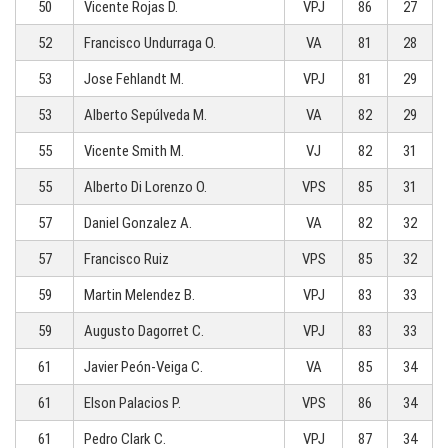
50
Vicente Rojas D.
VPJ
86
27
52
Francisco Undurraga O.
VA
81
28
53
Jose Fehlandt M.
VPJ
81
29
53
Alberto Sepúlveda M.
VA
82
29
55
Vicente Smith M.
VJ
82
31
55
Alberto Di Lorenzo O.
VPS
85
31
57
Daniel Gonzalez A.
VA
82
32
57
Francisco Ruiz
VPS
85
32
59
Martin Melendez B.
VPJ
83
33
59
Augusto Dagorret C.
VPJ
83
33
61
Javier Peón-Veiga C.
VA
85
34
61
Elson Palacios P.
VPS
86
34
61
Pedro Clark C.
VPJ
87
34