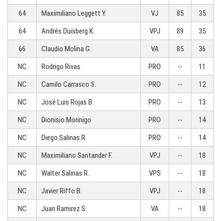
64
Maximiliano Leggett Y.
VJ
85
35
64
Andrés Duisberg K.
VPJ
89
35
66
Claudio Molina G.
VA
85
36
NC
Rodrigo Rivas
PRO
--
11
NC
Camilo Carrasco S.
PRO
--
12
NC
José Luis Rojas B.
PRO
--
13
NC
Dionisio Morinigo
PRO
--
14
NC
Diego Salinas R.
PRO
--
14
NC
Maximiliano Santander F.
VPJ
--
18
NC
Walter Salinas R.
VPS
--
18
NC
Javier Riffo B.
VPJ
--
18
NC
Juan Ramirez S.
VA
--
18