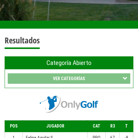
Resultados
Categoría Abierto
VER CATEGORÍAS
POS
JUGADOR
CAT
R3
T
1
Felipe Aguilar S.
PRO
67
-9