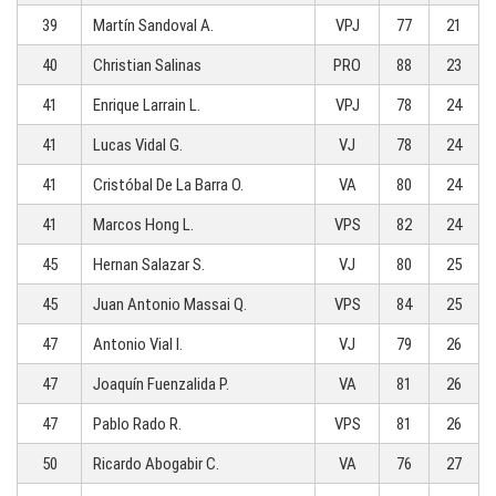
39
Martín Sandoval A.
VPJ
77
21
40
Christian Salinas
PRO
88
23
41
Enrique Larrain L.
VPJ
78
24
41
Lucas Vidal G.
VJ
78
24
41
Cristóbal De La Barra O.
VA
80
24
41
Marcos Hong L.
VPS
82
24
45
Hernan Salazar S.
VJ
80
25
45
Juan Antonio Massai Q.
VPS
84
25
47
Antonio Vial I.
VJ
79
26
47
Joaquín Fuenzalida P.
VA
81
26
47
Pablo Rado R.
VPS
81
26
50
Ricardo Abogabir C.
VA
76
27