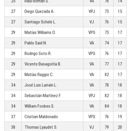
25
Raúl Román S.
VA
76
14
27
Diego Quezada A.
VPJ
73
15
27
Santiago Schele L.
VJ
76
15
29
Matías Williams O.
VPS
73
17
29
Pablo Said N.
VA
74
17
29
Rodrigo Soto R.
VPS
76
17
29
Vicente Basagoitía B.
VA
77
17
29
Matías Raggio C.
VA
82
17
34
José Luis Larraín L.
VA
78
18
34
Sebastián Martínez F.
VPJ
82
18
34
William Fookes S.
VA
84
18
37
Cristian Maldonado
VPS
76
19
38
Thomas Lyaudet S.
VJ
79
20