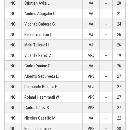
NC
Cristian Ávila L.
VA
--
20
NC
Andres Abogabir C.
VA
--
21
NC
Vicente Cabrera G.
VA
--
24
NC
Benjamín León L.
VJ
--
26
NC
Iñaki Tellería H.
VJ
--
26
NC
Vicente Perez Z.
VPJ
--
19
NC
Carlos Yanine G.
VA
--
26
NC
Alberto Sepulveda L.
VPS
--
27
NC
Raimundo Buzeta F.
VPJ
--
27
NC
Roland Haemmerli W.
VPS
--
27
NC
Carlos Pérez S.
VPS
--
27
NC
Nicolas Castillo M.
VA
--
22
NC
Enrique Larrain E.
VPS
--
28