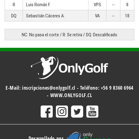
R
Luis Román F.
VPS
--
8
DQ
Sebastián Cáceres A.
VA
--
18
NC: No pasa el corte / R: Se retira / DQ: Descalificado
E-Mail:
inscripciones@onlygolf.cl
- Teléfono:
+56 9 8360 6964
-
WWW.ONLYGOLF.CL
Desarrollado por