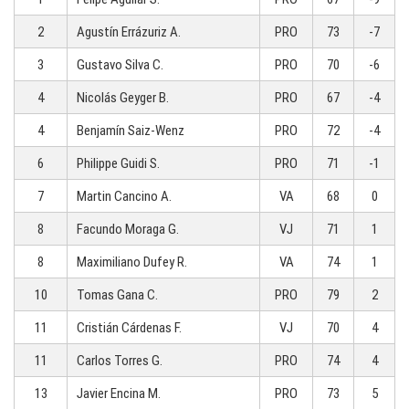
2
Agustín Errázuriz A.
PRO
73
-7
3
Gustavo Silva C.
PRO
70
-6
4
Nicolás Geyger B.
PRO
67
-4
4
Benjamín Saiz-Wenz
PRO
72
-4
6
Philippe Guidi S.
PRO
71
-1
7
Martin Cancino A.
VA
68
0
8
Facundo Moraga G.
VJ
71
1
8
Maximiliano Dufey R.
VA
74
1
10
Tomas Gana C.
PRO
79
2
11
Cristián Cárdenas F.
VJ
70
4
11
Carlos Torres G.
PRO
74
4
13
Javier Encina M.
PRO
73
5