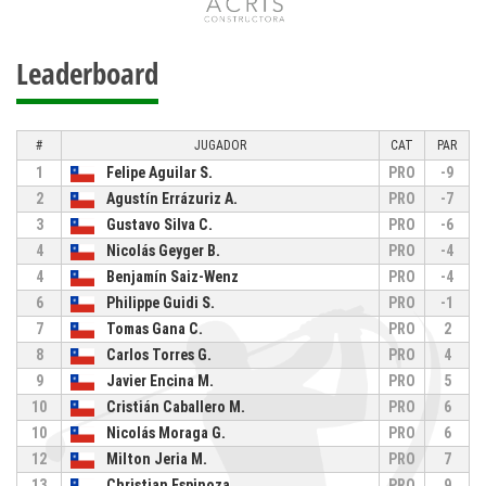
Leaderboard
#
JUGADOR
CAT
PAR
1
Felipe Aguilar S.
PRO
-9
2
Agustín Errázuriz A.
PRO
-7
3
Gustavo Silva C.
PRO
-6
4
Nicolás Geyger B.
PRO
-4
4
Benjamín Saiz-Wenz
PRO
-4
6
Philippe Guidi S.
PRO
-1
7
Tomas Gana C.
PRO
2
8
Carlos Torres G.
PRO
4
9
Javier Encina M.
PRO
5
10
Cristián Caballero M.
PRO
6
10
Nicolás Moraga G.
PRO
6
12
Milton Jeria M.
PRO
7
13
Christian Espinoza
PRO
9