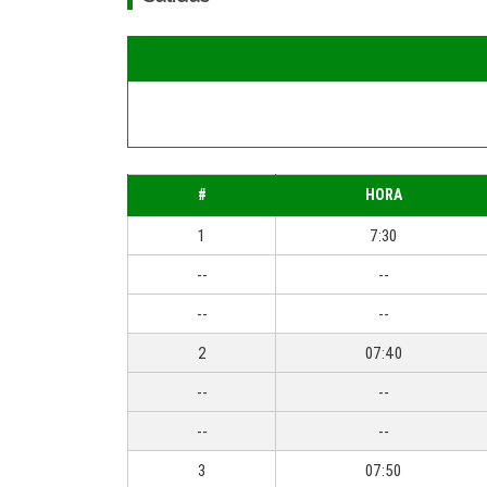
#
HORA
1
7:30
--
--
--
--
2
07:40
--
--
--
--
3
07:50