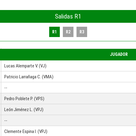
Salidas R1
R1
R2
R3
JUGADOR
Lucas Alemparte V. (VJ)
Patricio Larrañaga C. (VMA)
--
Pedro Poblete P. (VPS)
León Jiménez L. (VPJ)
--
Clemente Espina I. (VPJ)