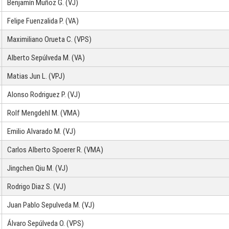
Benjamín Muñoz G. (VJ)
Felipe Fuenzalida P. (VA)
Maximiliano Orueta C. (VPS)
Alberto Sepúlveda M. (VA)
Matias Jun L. (VPJ)
Alonso Rodriguez P. (VJ)
Rolf Mengdehl M. (VMA)
Emilio Alvarado M. (VJ)
Carlos Alberto Spoerer R. (VMA)
Jingchen Qiu M. (VJ)
Rodrigo Diaz S. (VJ)
Juan Pablo Sepulveda M. (VJ)
Álvaro Sepúlveda O. (VPS)