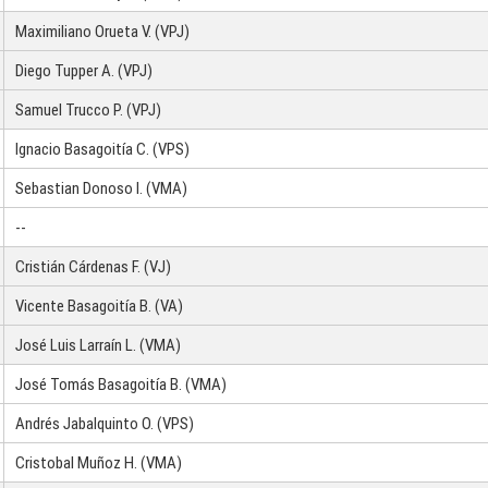
Maximiliano Orueta V. (VPJ)
Diego Tupper A. (VPJ)
Samuel Trucco P. (VPJ)
Ignacio Basagoitía C. (VPS)
Sebastian Donoso I. (VMA)
--
Cristián Cárdenas F. (VJ)
Vicente Basagoitía B. (VA)
José Luis Larraín L. (VMA)
José Tomás Basagoitía B. (VMA)
Andrés Jabalquinto O. (VPS)
Cristobal Muñoz H. (VMA)