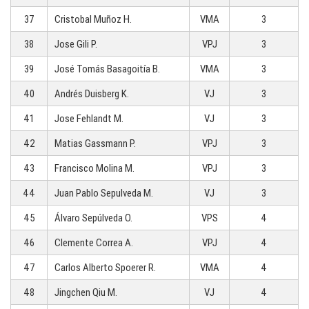
37
Cristobal Muñoz H.
VMA
3
38
Jose Gili P.
VPJ
3
39
José Tomás Basagoitía B.
VMA
3
40
Andrés Duisberg K.
VJ
3
41
Jose Fehlandt M.
VJ
3
42
Matias Gassmann P.
VPJ
3
43
Francisco Molina M.
VPJ
3
44
Juan Pablo Sepulveda M.
VJ
3
45
Álvaro Sepúlveda O.
VPS
4
46
Clemente Correa A.
VPJ
4
47
Carlos Alberto Spoerer R.
VMA
4
48
Jingchen Qiu M.
VJ
4