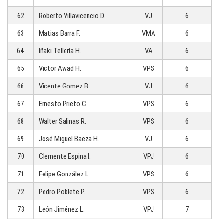
62
Roberto Villavicencio D.
VJ
6
63
Matias Barra F.
VMA
6
64
Iñaki Tellería H.
VA
6
65
Victor Awad H.
VPS
6
66
Vicente Gomez B.
VJ
6
67
Ernesto Prieto C.
VPS
6
68
Walter Salinas R.
VPS
6
69
José Miguel Baeza H.
VJ
6
70
Clemente Espina I.
VPJ
6
71
Felipe González L.
VPS
6
72
Pedro Poblete P.
VPS
6
73
León Jiménez L.
VPJ
7