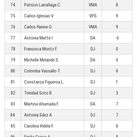
74
Patricio Larrañaga C.
VMA
8
75
Carlos Iglesias V.
VPS
9
76
Carlos Yanine G.
VMA
9
77
Antonia Matte I.
DA
-6
78
Francisca Moritz F.
DJ
0
79
Michelle Melandri S.
DA
0
80
Colomba Vassallo T.
DJ
0
81
Constanza Figueroa L.
DJ
1
82
Trinidad Soto B.
DJ
3
83
Martina Ahumada F.
DA
7
84
Antonia Sáez A.
DJ
7
85
Carolina Videla F.
DJ
8
86
Emilia Gracia A.
DJ
8