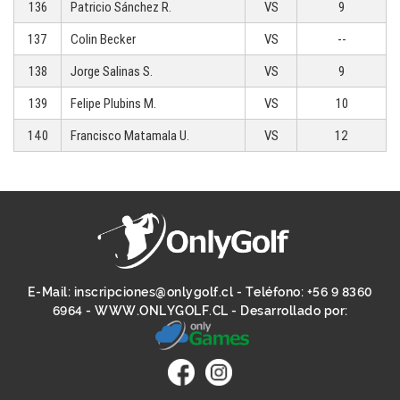
136
Patricio Sánchez R.
VS
9
137
Colin Becker
VS
--
138
Jorge Salinas S.
VS
9
139
Felipe Plubins M.
VS
10
140
Francisco Matamala U.
VS
12
E-Mail:
inscripciones@onlygolf.cl
- Teléfono:
+56 9 8360
6964
-
WWW.ONLYGOLF.CL
- Desarrollado por: