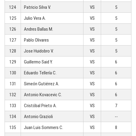
124
Patricio Silva V.
VS
5
125
Julio Vera A.
VS
5
126
Andres Ballas M.
VS
5
127
Pablo Olivares
VS
5
128
Jose Huidobro V.
VS
5
129
Guillermo Said Y.
VS
6
130
Eduardo Tellería C.
VS
6
131
Simeón Gutiérrez A.
VS
6
132
Antonio Kovacevic C.
VS
6
133
Cristóbal Prieto A.
VS
7
134
Antonio Grazioli
VS
--
135
Juan Luis Sommers C.
VS
8