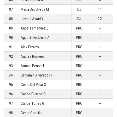
87
Maria Sepulveda M.
DJ
11
88
Javiera Awad Y.
DJ
12
89
Ángel Fernández L.
PRO
--
90
Agustín Errázuriz A.
PRO
--
91
Alex Pizarro
PRO
--
92
Andrés Romero
PRO
--
93
Armani Perez H.
PRO
--
94
Benjamín Alvarado H.
PRO
--
95
César Del Villar Q.
PRO
--
96
Carlos Bustos G.
PRO
--
97
Carlos Torres G.
PRO
--
98
Cesar Costilla
PRO
--