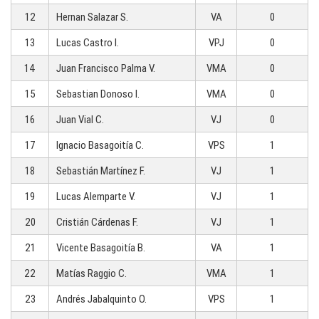
12
Hernan Salazar S.
VA
0
13
Lucas Castro I.
VPJ
0
14
Juan Francisco Palma V.
VMA
0
15
Sebastian Donoso I.
VMA
0
16
Juan Vial C.
VJ
0
17
Ignacio Basagoitía C.
VPS
1
18
Sebastián Martínez F.
VJ
1
19
Lucas Alemparte V.
VJ
1
20
Cristián Cárdenas F.
VJ
1
21
Vicente Basagoitía B.
VA
1
22
Matías Raggio C.
VMA
1
23
Andrés Jabalquinto O.
VPS
1