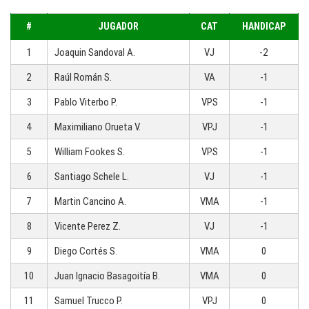
#
JUGADOR
CAT
HANDICAP
1
Joaquin Sandoval A.
VJ
-2
2
Raúl Román S.
VA
-1
3
Pablo Viterbo P.
VPS
-1
4
Maximiliano Orueta V.
VPJ
-1
5
William Fookes S.
VPS
-1
6
Santiago Schele L.
VJ
-1
7
Martin Cancino A.
VMA
-1
8
Vicente Perez Z.
VJ
-1
9
Diego Cortés S.
VMA
0
10
Juan Ignacio Basagoitía B.
VMA
0
11
Samuel Trucco P.
VPJ
0