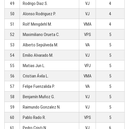
49
Rodrigo Diaz S.
VJ
4
50
Alonso Rodriguez P.
VJ
4
51
Rolf Mengdehl M.
VMA
4
52
Maximiliano Orueta C.
VPS
5
53
Alberto Sepúlveda M.
VA
5
54
Emilio Alvarado M.
VJ
5
55
Matias Jun L.
VPJ
5
56
Cristian Ávila L.
VMA
5
57
Felipe Fuenzalida P.
VA
5
58
Benjamín Muñoz G.
VJ
5
59
Raimundo Gonzalez N.
VJ
5
60
Pablo Rado R.
VPS
5
61
Pedro Cristi N.
VJ
6