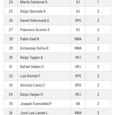
24
Martín Sandoval A.
VJ
1
25
Diego Quezada A.
VJ
2
26
Daniel Valenzuela S.
VPS
2
27
Francisco Aceves S.
VJ
2
28
Pablo Said N.
VMA
2
29
Estanislao Dufey R.
VMA
2
30
Diego Tupper A.
VPJ
2
31
Rafael Valdes S.
VPJ
2
32
Luis Román F.
VPS
2
33
Antonio Carey C.
VPS
2
34
Diego Vargas O.
VPJ
2
35
Joaquín Fuenzalida P.
VA
3
36
José Luis Larraín L.
VMA
3