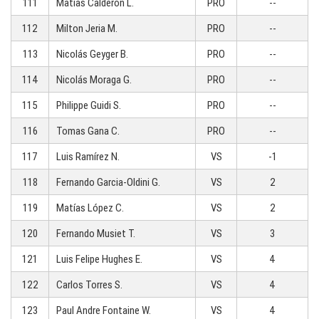
111
Matías Calderón L.
PRO
--
112
Milton Jeria M.
PRO
--
113
Nicolás Geyger B.
PRO
--
114
Nicolás Moraga G.
PRO
--
115
Philippe Guidi S.
PRO
--
116
Tomas Gana C.
PRO
--
117
Luis Ramírez N.
VS
-1
118
Fernando Garcia-Oldini G.
VS
2
119
Matías López C.
VS
2
120
Fernando Musiet T.
VS
3
121
Luis Felipe Hughes E.
VS
4
122
Carlos Torres S.
VS
4
123
Paul Andre Fontaine W.
VS
4