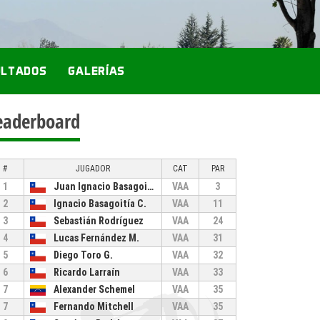
ULTADOS
GALERÍAS
eaderboard
#
JUGADOR
CAT
PAR
1
Juan Ignacio Basagoitía B.
VAA
3
2
Ignacio Basagoitía C.
VAA
11
3
Sebastián Rodríguez
VAA
24
4
Lucas Fernández M.
VAA
31
5
Diego Toro G.
VAA
32
6
Ricardo Larraín
VAA
33
7
Alexander Schemel
VAA
35
7
Fernando Mitchell
VAA
35