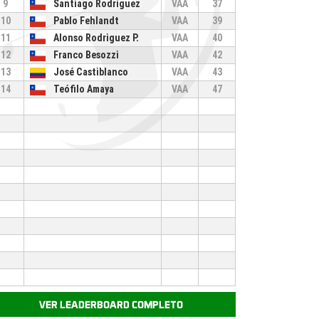
9
Santiago Rodríguez
VAA
37
10
Pablo Fehlandt
VAA
39
11
Alonso Rodriguez P.
VAA
40
12
Franco Besozzi
VAA
42
13
José Castiblanco
VAA
43
14
Teófilo Amaya
VAA
47
VER LEADERBOARD COMPLETO