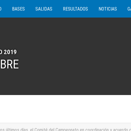
O
BASES
SALIDAS
RESULTADOS
NOTICIAS
G
O 2019
MBRE
s últimos días, el Comité del Campeonato en coordinación y acuerdo co