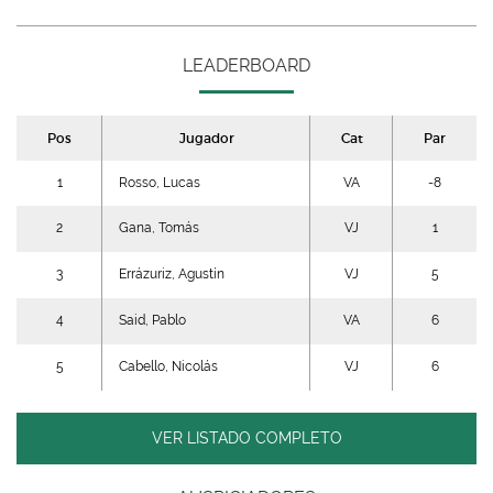
LEADERBOARD
Pos
Jugador
Cat
Par
1
Rosso, Lucas
VA
-8
2
Gana, Tomás
VJ
1
3
Errázuriz, Agustín
VJ
5
4
Said, Pablo
VA
6
5
Cabello, Nicolás
VJ
6
VER LISTADO COMPLETO