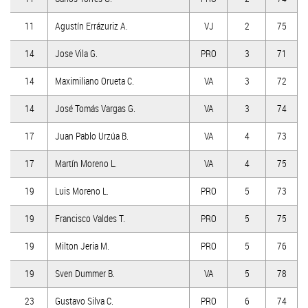
11
Agustín Errázuriz A.
VJ
2
75
14
Jose Vila G.
PRO
3
71
14
Maximiliano Orueta C.
VA
3
72
14
José Tomás Vargas G.
VA
3
74
17
Juan Pablo Urzúa B.
VA
4
73
17
Martín Moreno L.
VA
4
75
19
Luis Moreno L.
PRO
5
73
19
Francisco Valdes T.
PRO
5
75
19
Milton Jeria M.
PRO
5
76
19
Sven Dummer B.
VA
5
78
23
Gustavo Silva C.
PRO
6
74