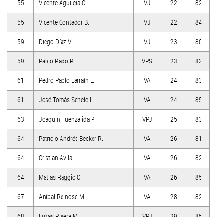
55
Vicente Aguilera C.
VJ
22
82
55
Vicente Contador B.
VJ
22
84
59
Diego Díaz V.
VJ
23
80
59
Pablo Rado R.
VPS
23
82
61
Pedro Pablo Larraín L.
VA
24
83
61
José Tomás Schele L.
VA
24
85
63
Joaquin Fuenzalida P.
VPJ
25
83
64
Patricio Andrés Becker R.
VA
26
81
64
Cristian Avila
VA
26
82
64
Matias Raggio C.
VA
26
85
67
Aníbal Reinoso M.
VA
28
82
68
Lukas Rivera M.
VPJ
29
85