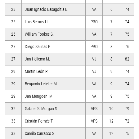
23
Juan Ignacio Basagoitía B.
VA
6
74
25
Luis Berrios H.
PRO
7
74
25
William Fookes S.
VA
7
75
27
Diego Salinas R.
PRO
8
76
27
Jan Hellema M.
VJ
8
82
29
Martín León P.
VJ
9
74
29
Benjamín Letelier M.
VA
9
74
29
Jan Mengdehl M.
VA
9
75
32
Gabriel S. Morgan S.
VPS
10
79
33
Cristián Fornés T.
VPS
12
72
33
Camilo Carrasco S.
VA
12
75