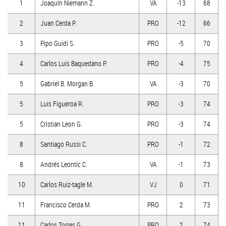
1
Joaquín Niemann Z.
VA
-13
68
2
Juan Cerda P.
PRO
-12
66
3
Pipo Guidi S.
PRO
-5
70
4
Carlos Luis Baquedano P.
PRO
-4
75
5
Gabriel B. Morgan B.
VA
-3
70
5
Luis Figueroa R.
PRO
-3
74
5
Cristian Leon G.
PRO
-3
74
8
Santiago Russi C.
PRO
-1
72
8
Andrés Leontic C.
VA
-1
73
10
Carlos Ruiz-tagle M.
VJ
0
71
11
Francisco Cerda M.
PRO
2
73
11
Carlos Torres G.
PRO
2
74