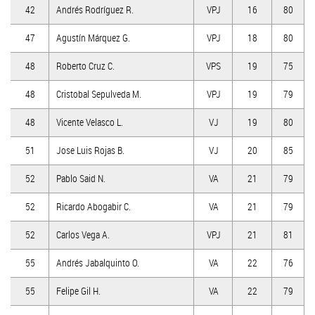
42
Andrés Rodríguez R.
VPJ
16
80
47
Agustín Márquez G.
VPJ
18
80
48
Roberto Cruz C.
VPS
19
75
48
Cristobal Sepulveda M.
VPJ
19
79
48
Vicente Velasco L.
VJ
19
80
51
Jose Luis Rojas B.
VJ
20
85
52
Pablo Said N.
VA
21
79
52
Ricardo Abogabir C.
VA
21
79
52
Carlos Vega A.
VPJ
21
81
55
Andrés Jabalquinto O.
VA
22
76
55
Felipe Gil H.
VA
22
79