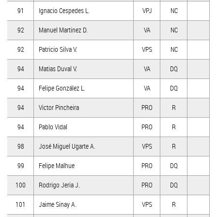
91
Ignacio Cespedes L.
VPJ
NC
92
Manuel Martinez D.
VA
NC
92
Patricio Silva V.
VPS
NC
94
Matias Duval V.
VA
DQ
94
Felipe González L.
VA
DQ
94
Victor Pincheira
PRO
R
94
Pablo Vidal
PRO
R
98
José Miguel Ugarte A.
VPS
R
99
Felipe Malhue
PRO
DQ
100
Rodrigo Jeria J.
PRO
DQ
101
Jaime Sinay A.
VPS
R