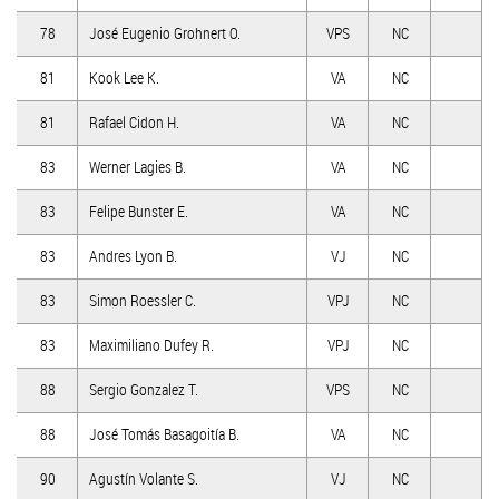
78
José Eugenio Grohnert O.
VPS
NC
81
Kook Lee K.
VA
NC
81
Rafael Cidon H.
VA
NC
83
Werner Lagies B.
VA
NC
83
Felipe Bunster E.
VA
NC
83
Andres Lyon B.
VJ
NC
83
Simon Roessler C.
VPJ
NC
83
Maximiliano Dufey R.
VPJ
NC
88
Sergio Gonzalez T.
VPS
NC
88
José Tomás Basagoitía B.
VA
NC
90
Agustín Volante S.
VJ
NC