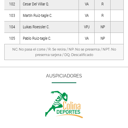
102
Cesar Del Villar Q.
VA
R
103
Martín Ruiz-tagle C.
VA
R
104
Lukas Roessler C.
VPJ
NP
105
Pablo Ruiz-tagle C.
VA
NP
NC: No pasa el corte / R: Se retira / NP: No se presenta / NPT: No
presenta tarjeta / DQ: Descalificado
AUSPICIADORES