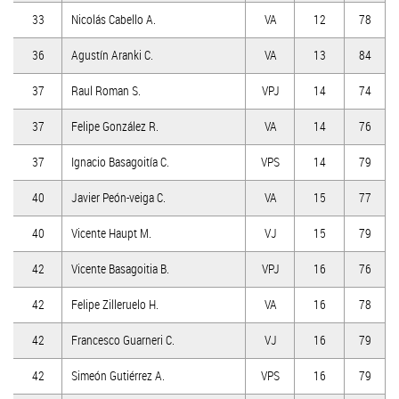
33
Nicolás Cabello A.
VA
12
78
36
Agustín Aranki C.
VA
13
84
37
Raul Roman S.
VPJ
14
74
37
Felipe González R.
VA
14
76
37
Ignacio Basagoitía C.
VPS
14
79
40
Javier Peón-veiga C.
VA
15
77
40
Vicente Haupt M.
VJ
15
79
42
Vicente Basagoitia B.
VPJ
16
76
42
Felipe Zilleruelo H.
VA
16
78
42
Francesco Guarneri C.
VJ
16
79
42
Simeón Gutiérrez A.
VPS
16
79